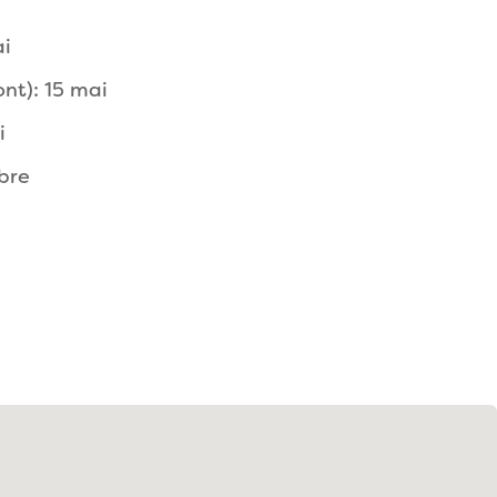
ai
nt): 15 mai
i
bre